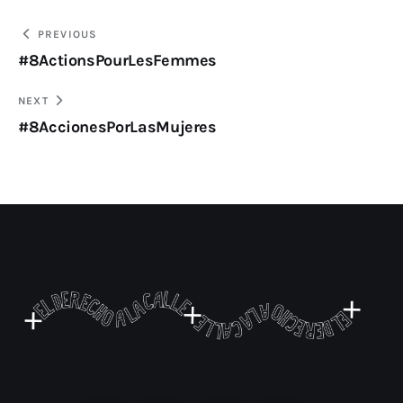
PREVIOUS
#8ActionsPourLesFemmes
NEXT
#8AccionesPorLasMujeres