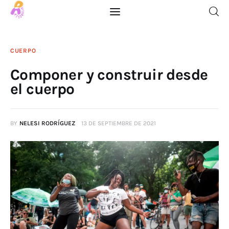
CUERPO
Componer y construir desde
Inicio
el cuerpo
Blog
BY
NELESI RODRÍGUEZ
13 DE SEPTIEMBRE DE 2021
Descargables
Quiénes Somos
Contacto